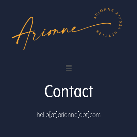
Contact
hello[at]arionne[dot]com